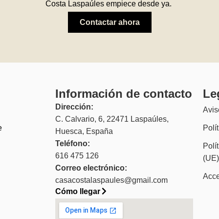
Costa Laspaúles empiece desde ya.
Contactar ahora
Información de contacto
Le
Dirección:
Avis
C. Calvario, 6, 22471 Laspaúles,
e
Polí
Huesca, España
Teléfono:
Polí
616 475 126
(UE
Correo electrónico:
Acce
casacostalaspaules@gmail.com
Cómo llegar