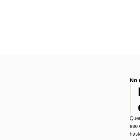
No 
Quer
eso 
hast